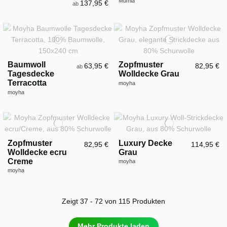
Mumla
137,95 €
ab
Baumwoll
Zopfmuster
63,95 €
82,95 €
ab
Tagesdecke
Wolldecke Grau
Terracotta
moyha
moyha
Zopfmuster
Luxury Decke
82,95 €
114,95 €
Wolldecke ecru
Grau
Creme
moyha
moyha
Zeigt 37 - 72 von 115 Produkten
Mehr Produkte laden