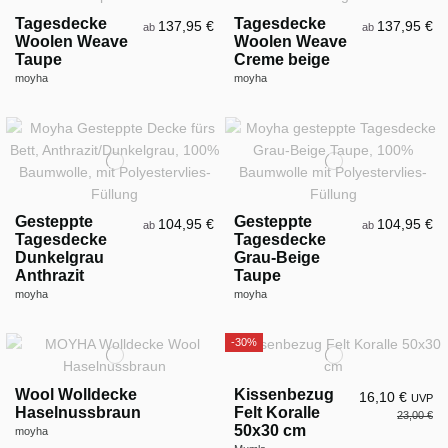
Tagesdecke
Tagesdecke
137,95 €
137,95 €
ab
ab
Woolen Weave
Woolen Weave
Taupe
Creme beige
moyha
moyha
Gesteppte
Gesteppte
104,95 €
104,95 €
ab
ab
Tagesdecke
Tagesdecke
Dunkelgrau
Grau-Beige
Anthrazit
Taupe
moyha
moyha
-30%
Wool Wolldecke
Kissenbezug
16,10 €
UVP
Haselnussbraun
Felt Koralle
23,00 €
50x30 cm
moyha