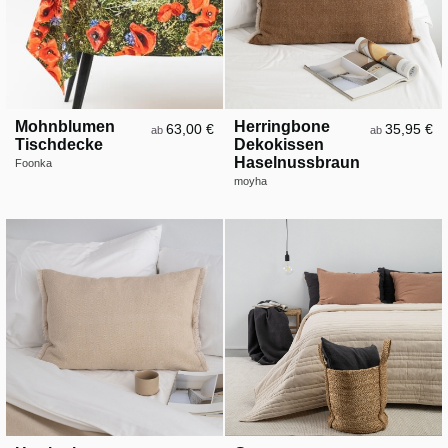
Mohnblumen
Herringbone
63,00 €
35,95 €
ab
ab
Tischdecke
Dekokissen
Haselnussbraun
Foonka
moyha