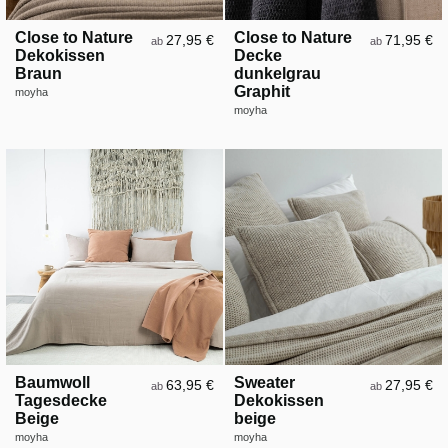
Close to Nature
Close to Nature
27,95 €
71,95 €
ab
ab
Dekokissen
Decke
Braun
dunkelgrau
Graphit
moyha
moyha
Baumwoll
Sweater
63,95 €
27,95 €
ab
ab
Tagesdecke
Dekokissen
Beige
beige
moyha
moyha