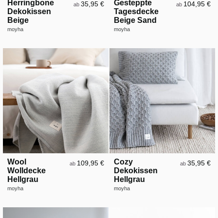
Herringbone
Gesteppte
35,95 €
104,95 €
ab
ab
Dekokissen
Tagesdecke
Beige
Beige Sand
moyha
moyha
Wool
Cozy
109,95 €
35,95 €
ab
ab
Wolldecke
Dekokissen
Hellgrau
Hellgrau
moyha
moyha