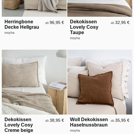
Herringbone
Dekokissen
96,95 €
32,95 €
ab
ab
Decke Hellgrau
Lovely Cosy
Taupe
moyha
moyha
Dekokissen
Woll Dekokissen
38,95 €
35,95 €
ab
ab
Lovely Cosy
Haselnussbraun
Creme beige
moyha