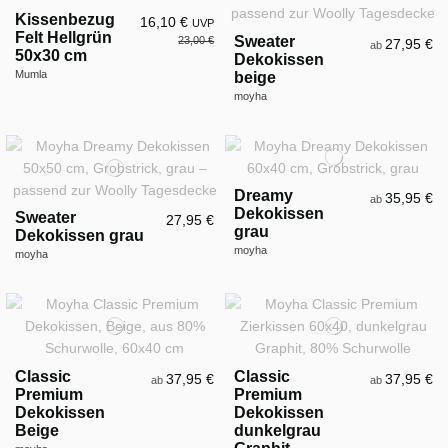
Kissenbezug
16,10 €
UVP
Felt Hellgrün
Sweater
23,00 €
27,95 €
ab
50x30 cm
Dekokissen
Mumla
beige
moyha
Dreamy
35,95 €
ab
Dekokissen
Sweater
27,95 €
grau
Dekokissen grau
moyha
moyha
Classic
Classic
37,95 €
37,95 €
ab
ab
Premium
Premium
Dekokissen
Dekokissen
Beige
dunkelgrau