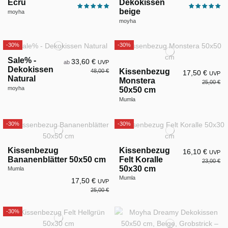
Ecru
Dekokissen
beige
moyha
moyha
-30%
-30%
Sale% -
33,60 €
ab
UVP
Dekokissen
Kissenbezug
48,00 €
17,50 €
UVP
Natural
Monstera
25,00 €
moyha
50x50 cm
Mumla
-30%
-30%
Kissenbezug
Kissenbezug
16,10 €
UVP
Bananenblätter 50x50 cm
Felt Koralle
23,00 €
50x30 cm
Mumla
Mumla
17,50 €
UVP
25,00 €
-30%