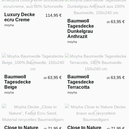
Luxury Decke
114,95 €
ecru Creme
Baumwoll
63,95 €
ab
moyha
Tagesdecke
Dunkelgrau
Anthrazit
moyha
Baumwoll
Baumwoll
63,95 €
63,95 €
ab
ab
Tagesdecke
Tagesdecke
Beige
Terracotta
moyha
moyha
Close to Nature
Close to Nature
71,95 €
71,95 €
ab
ab