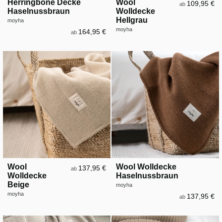
Herringbone Decke
Wool
109,95 €
ab
Haselnussbraun
Wolldecke
Hellgrau
moyha
moyha
164,95 €
ab
Wool
Wool Wolldecke
137,95 €
ab
Wolldecke
Haselnussbraun
Beige
moyha
moyha
137,95 €
ab