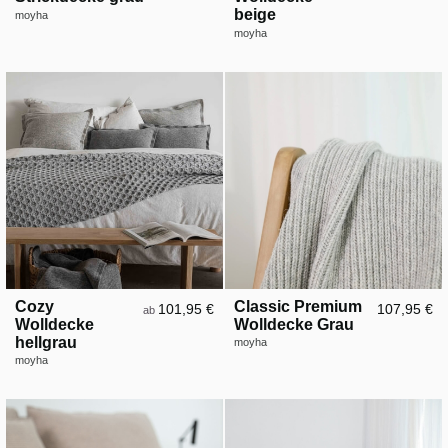
beige
moyha
moyha
Cozy
Classic Premium
101,95 €
107,95 €
ab
Wolldecke
Wolldecke Grau
hellgrau
moyha
moyha