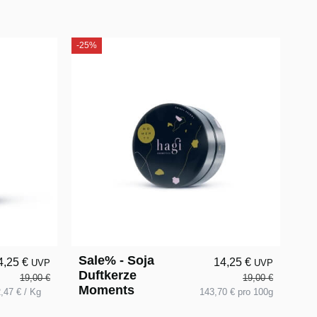
-25%
Sale% - Soja
4,25 €
14,25 €
UVP
UVP
Duftkerze
19,00 €
19,00 €
Moments
,47 € / Kg
143,70 € pro 100g