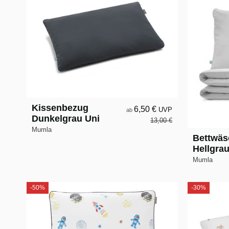
Kissenbezug
6,50 €
UVP
ab
Dunkelgrau Uni
13,00 €
Mumla
Bettwäs
Hellgrau
Mumla
-50%
-30%