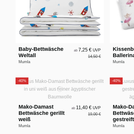
Baby-Bettwäsche
Kissenb
7,25 €
UVP
ab
Weltall
Ballerin
14,50 €
Mumla
Mumla
-40%
-40%
Mako-Damast
Mako-D
11,40 €
UVP
ab
Bettwäsche gerillt
Bettwäs
19,00 €
weiß
gestreif
Mumla
Mumla