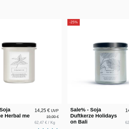
-25%
 Soja
Sale% - Soja
14,25 €
1
UVP
ze Herbal me
Duftkerze Holidays
19,00 €
on Bali
62,47 € / Kg
62