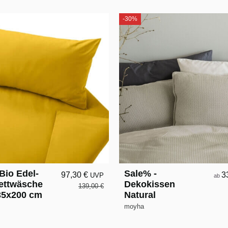
-30%
Bio Edel-
Sale% -
97,30 €
3
UVP
ab
ettwäsche
Dekokissen
139,00 €
35x200 cm
Natural
moyha