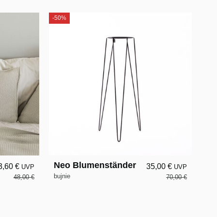
-50%
Neo Blumenständer
3,60 €
35,00 €
UVP
UVP
bujnie
48,00 €
70,00 €