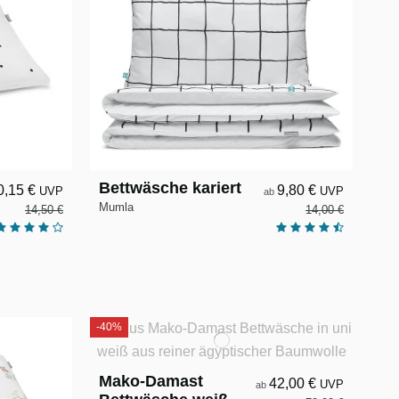
Bettwäsche kariert
0,15 €
9,80 €
UVP
UVP
ab
Mumla
14,50 €
14,00 €
-40%
Mako-Damast
42,00 €
UVP
ab