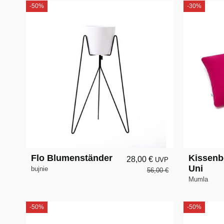
-50%
-30%
Flo Blumenständer
Kissenb
28,00 €
UVP
Uni
bujnie
56,00 €
Mumla
-50%
-50%