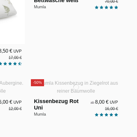
Bettwäsche weiß
70,00 €
Mumla
8,50 €
UVP
17,00 €
-50%
Kissenbezug Rot
6,00 €
8,00 €
UVP
UVP
ab
Uni
12,00 €
16,00 €
Mumla