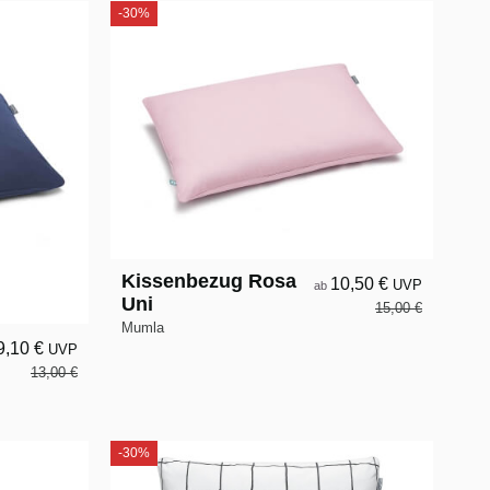
-30%
Kissenbezug Rosa
10,50 €
UVP
ab
Uni
15,00 €
Mumla
9,10 €
UVP
13,00 €
-30%