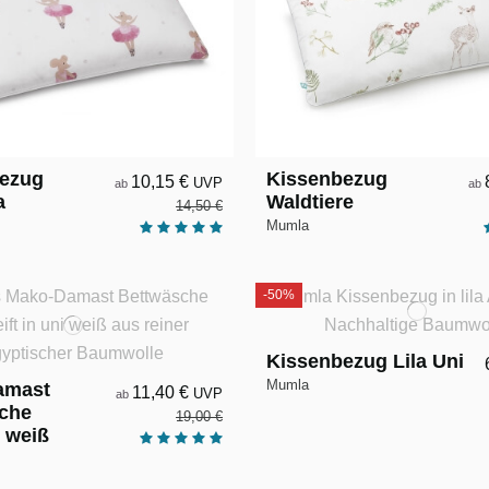
ezug
Kissenbezug
10,15 €
UVP
ab
ab
a
Waldtiere
14,50 €
Mumla
-50%
Kissenbezug Lila Uni
Mumla
amast
11,40 €
UVP
ab
che
19,00 €
t weiß