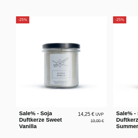
-25%
-25%
Sale% - Soja
Sale% -
14,25 €
UVP
Duftkerze Sweet
Duftker
19,00 €
Vanilla
Summe