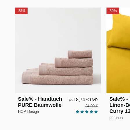
-25%
-30%
Sale% - Handtuch
Sale% - 
18,74 €
UVP
ab
PURE Baumwolle
Linon-B
24,99 €
Curry 1
HOP Design
cotonea