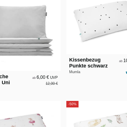
Kissenbezug
1
ab
Punkte schwarz
Mumla
che
6,00 €
UVP
ab
 Uni
12,00 €
-50%