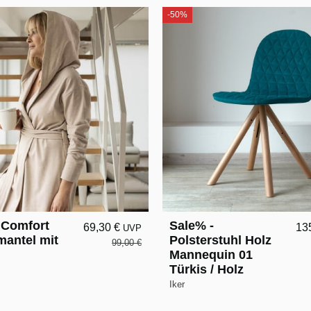
-50%
Comfort
Sale% -
69,30 €
13
UVP
antel mit
Polsterstuhl Holz
99,00 €
Mannequin 01
Türkis / Holz
Iker