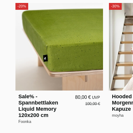
-20%
-30%
Sale% -
Hooded 
80,00 €
UVP
Spannbettlaken
Morgenm
100,00 €
Liquid Memory
Kapuze
120x200 cm
moyha
Foonka