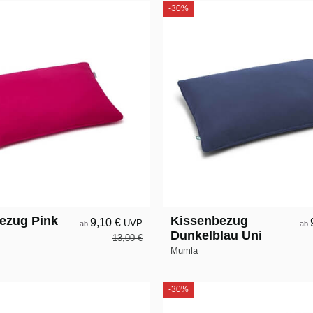
-30%
ezug Pink
Kissenbezug
9,10 €
UVP
ab
ab
Dunkelblau Uni
13,00 €
Mumla
-30%