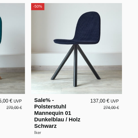
-50%
Sale% -
5,00 €
137,00 €
UVP
UVP
Polsterstuhl
270,00 €
274,00 €
Mannequin 01
Dunkelblau / Holz
Schwarz
Iker