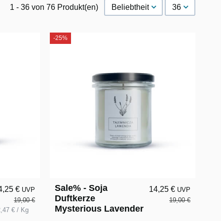
1 - 36 von 76 Produkt(en)
Beliebtheit
36
-25%
Sale% - Soja
4,25 €
14,25 €
UVP
UVP
Duftkerze
19,00 €
19,00 €
Mysterious Lavender
,47 € / Kg