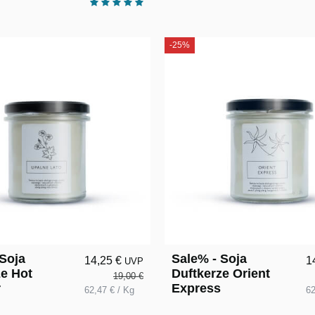
-25%
 Soja
Sale% - Soja
14,25 €
1
UVP
ze Hot
Duftkerze Orient
19,00 €
r
Express
62,47 € / Kg
62