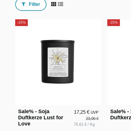
Filter
-25%
-25%
Sale% - Soja
Sale% -
17,25 €
UVP
Duftkerze Lust for
Duftker
23,00 €
Love
75,61 € / Kg