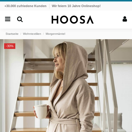
+30.000 zufriedene Kunden
Wir feiern 10 Jahre Onlineshop!
Startseite
Wohntextilien
Morgenmäntel
-30%