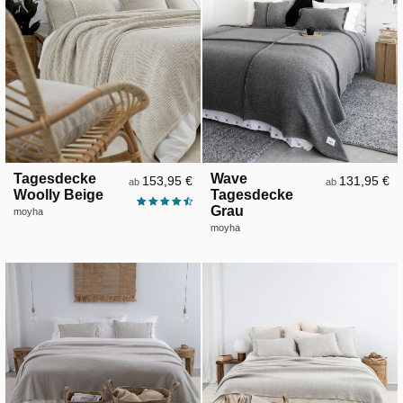
Tagesdecke
Wave
153,95 €
131,95 €
ab
ab
Woolly Beige
Tagesdecke
Grau
moyha
moyha