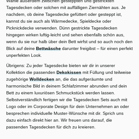
Wähle außerdem zwischen gesteppten und gestrickten
Tagesdecken oder solchen mit auffälligen Ziernähten aus. Je
nachdem, ob deine Tagesdecke gefüttert oder gesteppt ist,
kannst du sie auch als Wärmedecke, Spieldecke oder
Picknickdecke verwenden. Dünn gestrickte Tagesdecken
hingegen wirken luftig-leicht und sehen ebenfalls schön aus,
wenn du sie nur halb über dein Bett wirfst und so auch noch den
Blick auf deine
Bettwäsche
darunter freigibst – für einen perfekt
unperfekten Look.
Übrigens: Zu jeder Tagesdecke bieten wir dir in unserer
Kollektion die passenden
Dekokissen
mit Füllung und teilweise
zugehörige
Wolldecken
an, die das aufgeräumte und
harmonische Bild in deinem Schlafzimmer abrunden und dein
Bett zu einem luxuriösen Schmuckstück werden lassen.
Selbstverständlich fertigen wir die Tagesdecken Sets auch mit
Logo oder im Corporate Design für dein Unternehmen an oder
besprechen individuelle Muster-Wünsche mit dir. Sprich uns
dazu einfach direkt hier an. Wir freuen uns darauf, die
passenden Tagesdecken für dich zu kreieren.