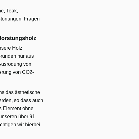
e, Teak,
btönungen. Fragen
forstungsholz
nsere Holz
Gründen nur aus
 Ausrodung von
gerung von CO2-
ns das ästhetische
erden, so dass auch
es Element ohne
 unseren über 91
chtigen wir hierbei