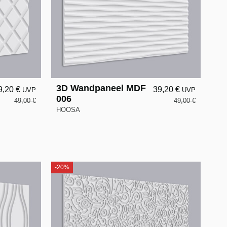
3D Wandpaneel MDF
9,20 €
39,20 €
UVP
UVP
006
49,00 €
49,00 €
HOOSA
-20%