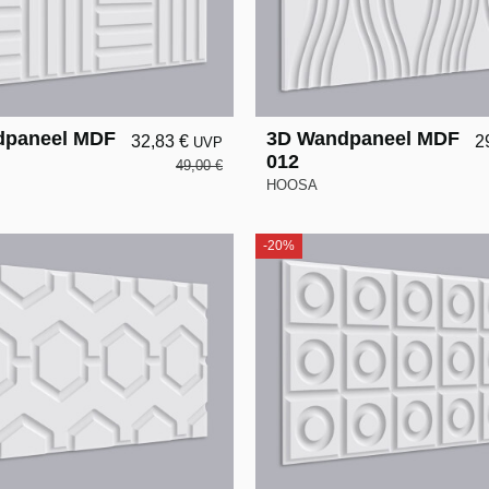
dpaneel MDF
3D Wandpaneel MDF
32,83 €
2
UVP
012
49,00 €
HOOSA
-20%