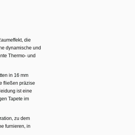
aumeffekt, die
ine dynamische und
ente Thermo- und
tten in 16 mm
e fließen präzise
eidung ist eine
igen Tapete im
ration, zu dem
e furnieren, in