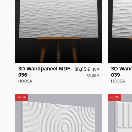
3D Wandpaneel MDF
3D Wan
36,85 €
UVP
056
039
55,00 €
HOOSA
HOOSA
-40%
-33%