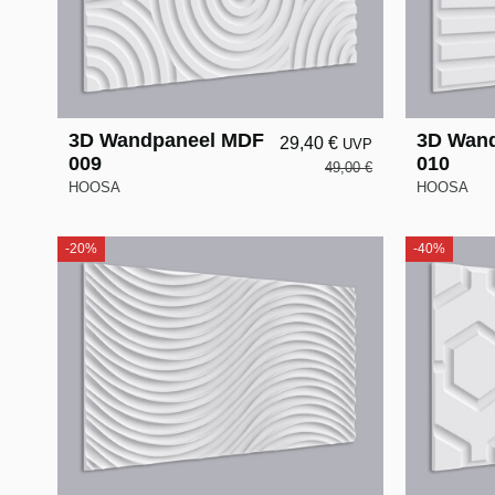
3D Wandpaneel MDF
3D Wan
29,40 €
UVP
009
010
49,00 €
HOOSA
HOOSA
-20%
-40%