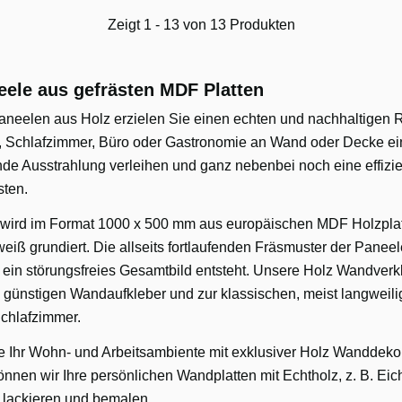
Zeigt 1 - 13 von 13 Produkten
ele aus gefrästen MDF Platten
neelen aus Holz erzielen Sie einen echten und nachhaltigen R
 Schlafzimmer, Büro oder Gastronomie an Wand oder Decke e
nde Ausstrahlung verleihen und ganz nebenbei noch eine effizi
sten.
 wird im Format 1000 x 500 mm aus europäischen MDF Holzpla
weiß grundiert. Die allseits fortlaufenden Fräsmuster der Paneel
 ein störungsfreies Gesamtbild entsteht. Unsere Holz Wandverkl
u günstigen Wandaufkleber und zur klassischen, meist langweil
chlafzimmer.
ie Ihr Wohn- und Arbeitsambiente mit exklusiver Holz Wanddeko
nen wir Ihre persönlichen Wandplatten mit Echtholz, z. B. Eich
, lackieren und bemalen.