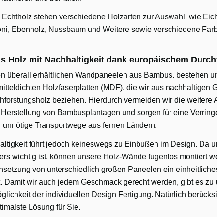
s Echtholz stehen verschiedene Holzarten zur Auswahl, wie Eich
oni, Ebenholz, Nussbaum und Weitere sowie verschiedene Far
 Holz mit Nachhaltigkeit dank europäischem Durch
n überall erhältlichen Wandpaneelen aus Bambus, bestehen u
tteldichten Holzfaserplatten (MDF), die wir aus nachhaltigen 
forstungsholz beziehen. Hierdurch vermeiden wir die weitere
Herstellung von Bambusplantagen und sorgen für eine Verrin
unnötige Transportwege aus fernen Ländern.
ltigkeit führt jedoch keineswegs zu Einbußen im Design. Da u
rs wichtig ist, können unsere Holz-Wände fugenlos montiert w
etzung von unterschiedlich großen Paneelen ein einheitlich
. Damit wir auch jedem Geschmack gerecht werden, gibt es zu
lichkeit der individuellen Design Fertigung. Natürlich berücksi
imalste Lösung für Sie.