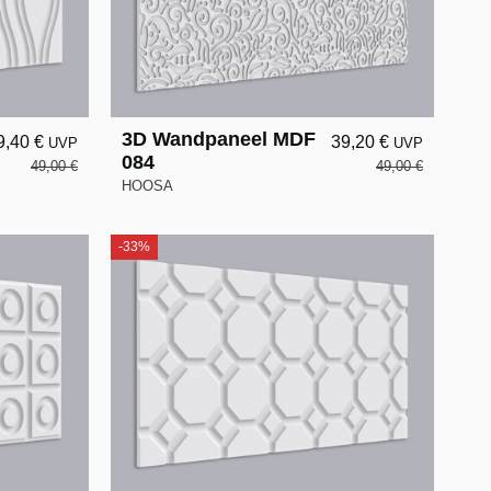
3D Wandpaneel MDF
9,40 €
39,20 €
UVP
UVP
084
49,00 €
49,00 €
HOOSA
-33%