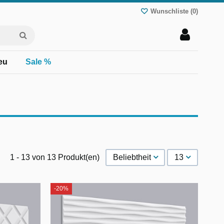
Wunschliste (
0
)
eu
Sale %
1 - 13 von 13 Produkt(en)
Beliebtheit
13
-20%