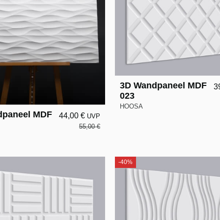
3D Wandpaneel MDF
3
023
HOOSA
dpaneel MDF
44,00 €
UVP
55,00 €
-40%