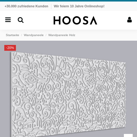
+30.000 zufriedene Kunden
Wir feiern 10 Jahre Onlineshop!
Startseite
Wandpaneele
Wandpaneele Holz
-20%