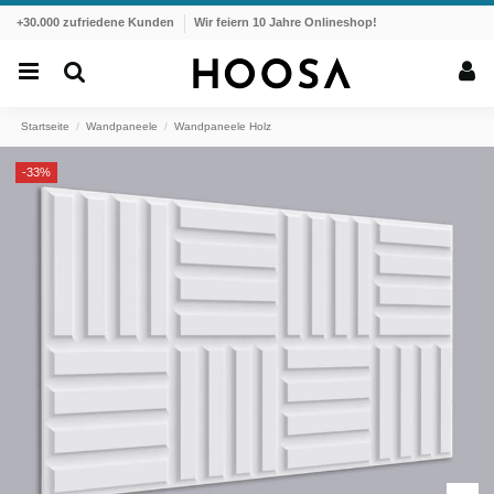
+30.000 zufriedene Kunden
Wir feiern 10 Jahre Onlineshop!
Startseite
Wandpaneele
Wandpaneele Holz
-33%