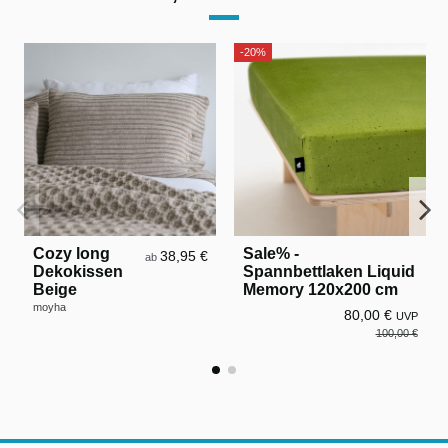
-20%
Cozy long
Sale% -
38,95 €
ab
Dekokissen
Spannbettlaken Liquid
Beige
Memory 120x200 cm
moyha
80,00 €
UVP
100,00 €