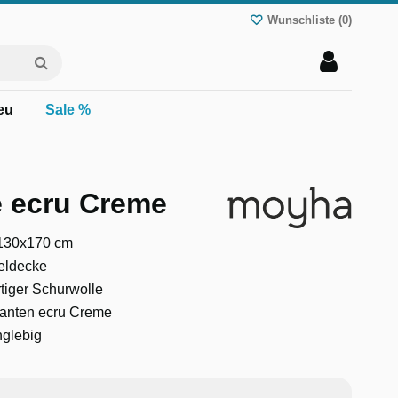
Wunschliste (
0
)
eu
Sale %
 ecru Creme
 130x170 cm
eldecke
tiger Schurwolle
ganten ecru Creme
nglebig