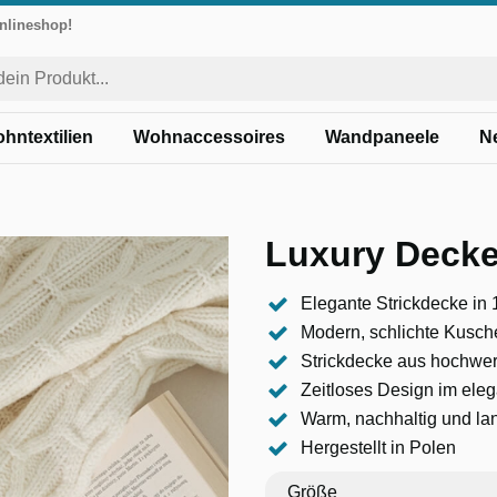
Onlineshop!
hntextilien
Wohnaccessoires
Wandpaneele
N
Luxury Decke
Elegante Strickdecke in
Modern, schlichte Kusch
Strickdecke aus hochwer
Zeitloses Design im ele
Warm, nachhaltig und la
Hergestellt in Polen
Größe