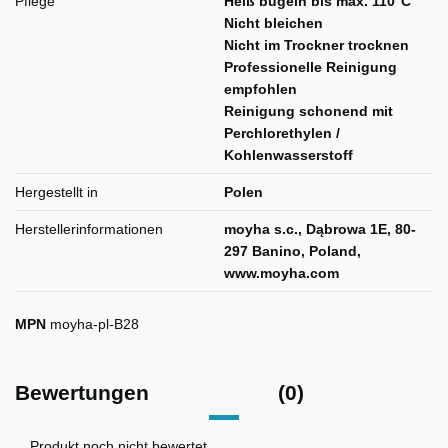
Pflege
Heiß bügeln bis max. 110°C
Nicht bleichen
Nicht im Trockner trocknen
Professionelle Reinigung
empfohlen
Reinigung schonend mit
Perchlorethylen /
Kohlenwasserstoff
Hergestellt in
Polen
Herstellerinformationen
moyha s.c., Dąbrowa 1E, 80-
297 Banino, Poland,
www.moyha.com
MPN
moyha-pl-B28
Bewertungen
(0)
Produkt noch nicht bewertet