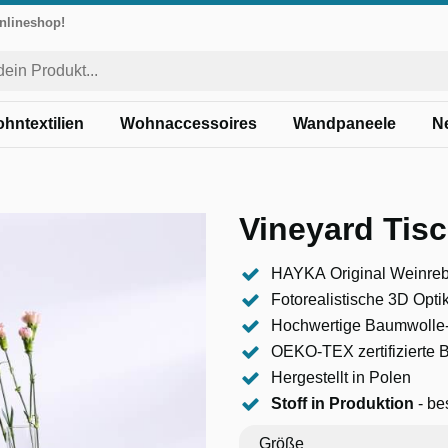
Onlineshop!
hntextilien
Wohnaccessoires
Wandpaneele
N
Vineyard Tis
HAYKA Original Weinre
Fotorealistische 3D Opti
Hochwertige Baumwolle
OEKO-TEX zertifizierte
Hergestellt in Polen
Stoff in Produktion
- be
Größe