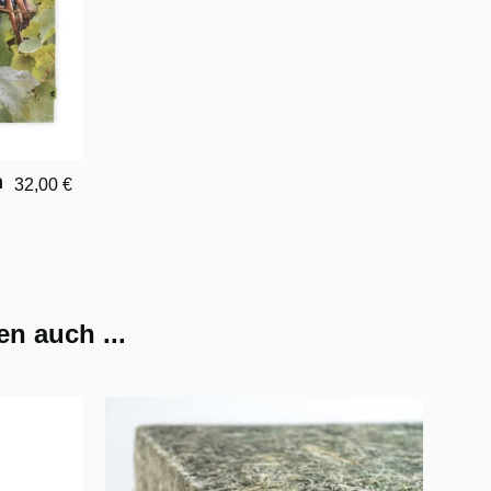
n
32,00 €
n auch ...