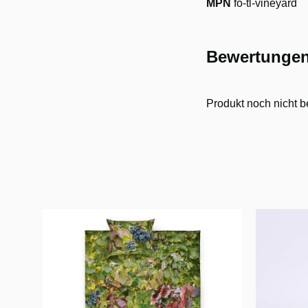
MPN
fo-tl-vineyard
Bewertunge
Produkt noch nicht b