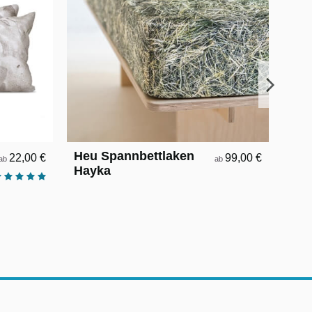
Heu Spannbettlaken
Str
22,00 €
99,00 €
ab
ab
Hayka
Hay