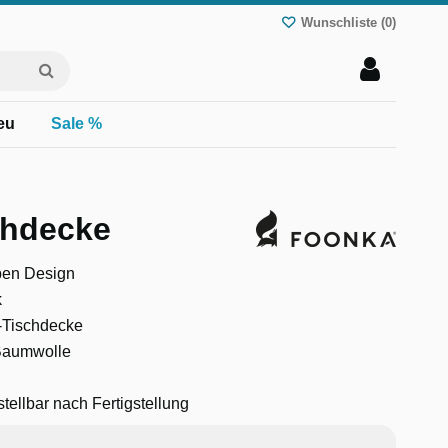
Wunschliste (
0
)
eu
Sale %
chdecke
ben Design
k
-Tischdecke
 Baumwolle
stellbar nach Fertigstellung