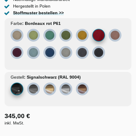
Hergestellt in Polen
Stoffmuster bestellen >>
Farbe
Bordeaux rot P61
Beige P16
Hellgrün P32
Mintgrün P34
Olivgrün P36
Senfgelb P41
Altrosa P6
Violett P69
Hellblau P80
Blau P81
Hellgrau P91
Dunkelgrau P97
Schwarz P100
Gestell
Signalschwarz (RAL 9004)
Basaltgrau (RAL 7012)
Gold
Chrom
Kupfer
345,00 €
inkl. MwSt.