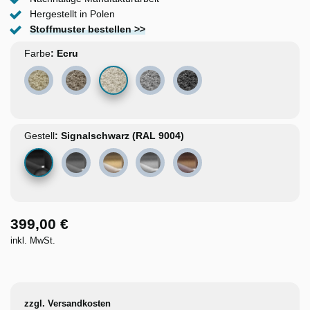
Hergestellt in Polen
Stoffmuster bestellen >>
Farbe
Ecru
Beige
Braun
Hellgrau
Dunkelgrau
Gestell
Signalschwarz (RAL 9004)
Basaltgrau (RAL 7012)
Gold
Chrom
Kupfer
399,00 €
inkl. MwSt.
zzgl. Versandkosten