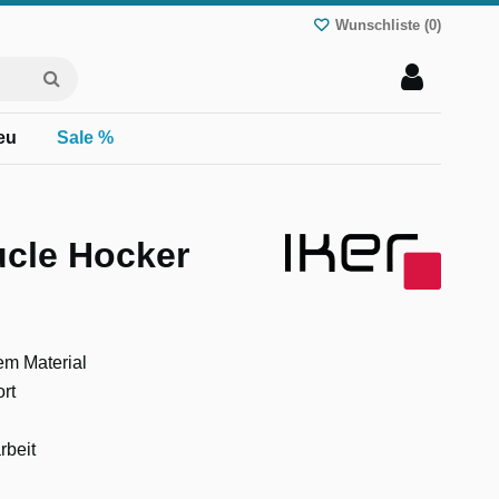
Wunschliste (
0
)
eu
Sale %
ucle Hocker
em Material
rt
rbeit