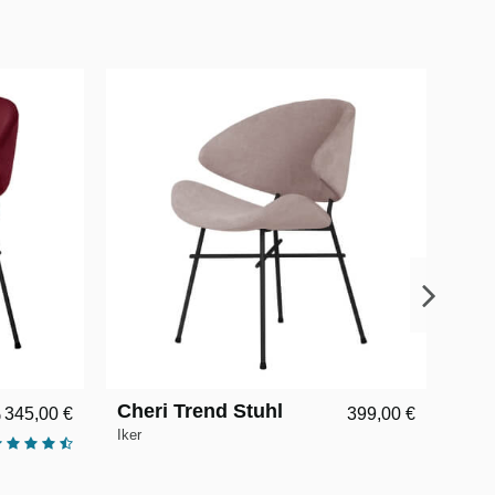
Cheri Trend Stuhl
Che
345,00 €
399,00 €
b
Hoc
Iker
Iker