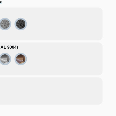
>
Hellgrau
Dunkelgrau
004)
AL 7012)
Chrom
Kupfer