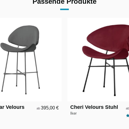
Passende Produkte
ar Velours
Cheri Velours Stuhl
395,00 €
ab
a
Iker