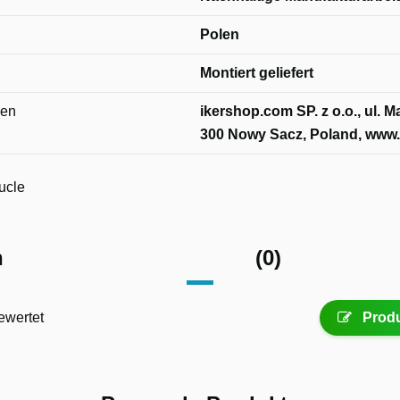
Polen
Montiert geliefert
nen
ikershop.com SP. z o.o., ul. 
300 Nowy Sacz, Poland, www.
ucle
n
(0)
ewertet
Produ