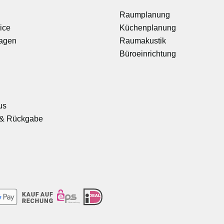
Raumplanung
ice
Küchenplanung
ragen
Raumakustik
Büroeinrichtung
us
& Rückgabe
-
-
-