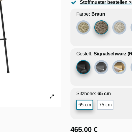
Stoffmuster bestellen >
Farbe
Braun
Beige
Ecru
Gestell
Signalschwarz (RAL 9
Basaltgrau (R
Gold
Sitzhöhe
65 cm
75 cm
465,00 €