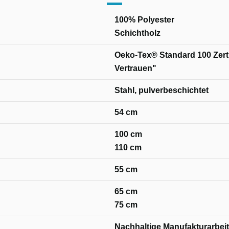
100% Polyester
Schichtholz
Oeko-Tex® Standard 100 Zertif
Vertrauen"
Stahl, pulverbeschichtet
54 cm
100 cm
110 cm
55 cm
65 cm
75 cm
Nachhaltige Manufakturarbeit