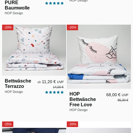
HOP Design
PURE
Baumwolle
HOP Design
-20%
-20%
Bettwäsche
11,20 €
ab
UVP
Terrazzo
14,00 €
HOP Design
HOP
68,00 €
UVP
Bettwäsche
85,00 €
Free Love
HOP Design
-25%
-20%