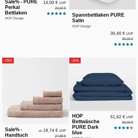
Sale% - PURE
14,00 €
UVP
Perkal
20,00 €
Bettlaken
Spannbettlaken PURE
HOP Design
Satin
HOP Design
30,40 €
UVP
38,00 €
-25%
-11%
HOP
51,62 €
UVP
Bettwäsche
58,00 €
PURE Dark
Sale% -
18,74 €
ab
UVP
blue
Handtuch
24,99 €