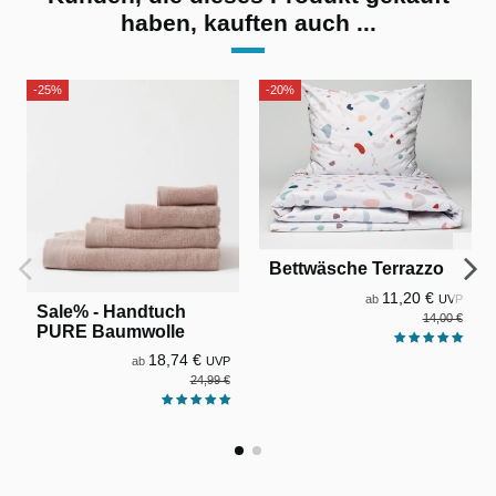
haben, kauften auch ...
-25%
-20%
Bettwäsche Terrazzo
11,20 €
ab
UVP
Sale% - Handtuch
14,00 €
PURE Baumwolle
18,74 €
ab
UVP
24,99 €