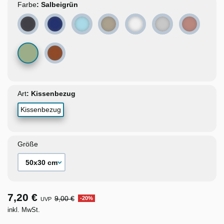
Farbe
Dunkelgrau
Dunkelblau
Hellblau
Beige
Weiß
Hellgrau
Altrosa
Salbeigrün
Rostorange
Art
Kissenbezug
Größe
7,20 €
9,00 €
-20%
UVP
inkl. MwSt.