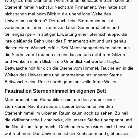
Wie glitzernde Diamanten verstreut auf tiefblauem Samt steht der
Sternenhimmel Nacht für Nacht am Firmament. Wer hätte sich
nicht schon mal beim Blick in die unendliche Weite des
Universums verloren? Der nächtliche Sternenhimmel ist
verbunden mit dem Traum von lauen Sommernächten und
Grillengezirpe – in stetiger Erwartung einer Sternschnuppe, die
ihre gleißende Bahn über das Firmament zieht und uns genau
diesen einen Wunsch erfüllt. Seit Menschengedenken laden uns
die Sterne zum Träumen ein und lassen uns mit ihrem Glitzern
und Funkeln einen Blick in die Unendlichkeit werfen. Hayka
Bettwäsche holt für dich die Sterne vom Himmel. Tauche ein in die
Weiten des Universums und unternehme mit unserer Sterne
Bettwäsche eine Reise durch geheimnisvolle ferne Welten.
Faszination Sternenhimmel im eigenen Bett
Man braucht kein Romantiker sein, um den Zauber einer
sternklaren Nacht zu spüren. Leider bekommen wir den
Sternenhimmel im urbanen Raum kaum noch zu sehen. Zu hell
die zivilisatorische Lichtglocke, die unsere Städte überspannt und
die Nacht zum Tage macht. Doch auch wenn wir es nicht bewusst
wahrnehmen: Das Universum ist ein Kontinuum und gibt uns ein