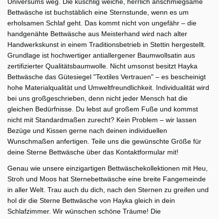
Universums weg. Die kuschlig weiche, herrlich anschmiegsame
Bettwäsche ist buchstäblich eine Sternstunde, wenn es um
erholsamen Schlaf geht. Das kommt nicht von ungefähr – die
handgenähte Bettwäsche aus Meisterhand wird nach alter
Handwerkskunst in einem Traditionsbetrieb in Stettin hergestellt.
Grundlage ist hochwertiger antiallergener Baumwollsatin aus
zertifizierter Qualitätsbaumwolle. Nicht umsonst besitzt Hayka
Bettwäsche das Gütesiegel "Textiles Vertrauen" – es bescheinigt
hohe Materialqualität und Umweltfreundlichkeit. Individualität wird
bei uns großgeschrieben, denn nicht jeder Mensch hat die
gleichen Bedürfnisse. Du lebst auf großem Fuße und kommst
nicht mit Standardmaßen zurecht? Kein Problem – wir lassen
Bezüge und Kissen gerne nach deinen individuellen
Wunschmaßen anfertigen. Teile uns die gewünschte Größe für
deine Sterne Bettwäsche über das Kontaktformular mit!
Genau wie unsere einzigartigen Bettwäschekollektionen mit Heu,
Stroh und Moos hat Sternebettwäsche eine breite Fangemeinde
in aller Welt. Trau auch du dich, nach den Sternen zu greifen und
hol dir die Sterne Bettwäsche von Hayka gleich in dein
Schlafzimmer. Wir wünschen schöne Träume! Die