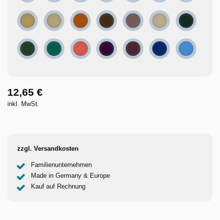
Sand
Oyster
Rusty
Chocolate
Mocha
Linen
Pine green
Bottle green
Emerald
Terra cotta
Plum
Merlot
Cobalt
French blu
12,65 €
inkl. MwSt.
zzgl. Versandkosten
Familienunternehmen
Made in Germany & Europe
Kauf auf Rechnung