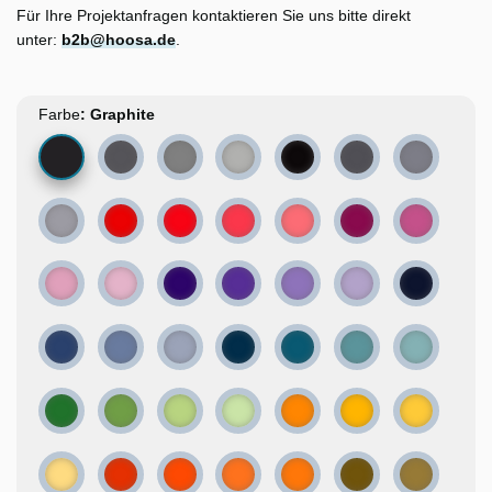
Für Ihre Projektanfragen kontaktieren Sie uns bitte direkt
unter:
b2b@hoosa.de
.
Farbe
Graphite
Concrete
Cast Iron
Grey smoke
Black
Lead
Pewter
Oxidised silver
Crimson
Watermelon
Raspberry sorbet
Strawberry ice cream
Ruby
Rose
Pink lemonade
Peony
Iris
Crocus
Perwinkle
Lilac
Denim
Blue macaw
Aquamarine
Winter sky
North Sea
Deep water
Hawaiian
Caribbean
Grassy
Pear
Peridot
Green apple
Golden
Canola
Lemon
Butter
Curry
Carrot
Apricot
Neon orange
Olive
Fawn