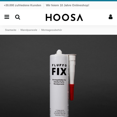
+30.000 zufriedene Kunden
Wir feiern 10 Jahre Onlineshop!
Startseite
Wandpaneele
Montagezubehör