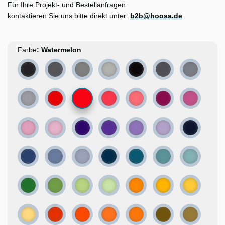
Für Ihre Projekt- und Bestellanfragen
kontaktieren Sie uns bitte direkt unter:
b2b@hoosa.de
.
Farbe
Graphite
Concrete
Cast Iron
Grey smoke
Black
Lead
Pewter
Watermelon
Oxidised silver
Crimson
Raspberry sorbet
Strawberry ice cream
Ruby
Rose
Pink lemonade
Peony
Iris
Crocus
Perwinkle
Lilac
Denim
Blue macaw
Aquamarine
Winter sky
North Sea
Deep water
Hawaiian
Caribbean
Grassy
Pear
Peridot
Green apple
Golden
Canola
Lemon
Butter
Curry
Carrot
Apricot
Neon orange
Olive
Fawn