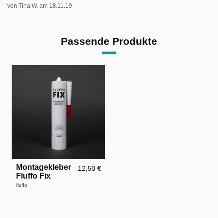
von
Tina W.
am
18.11.19
Passende Produkte
Montagekleber
12,50 €
Fluffo Fix
fluffo