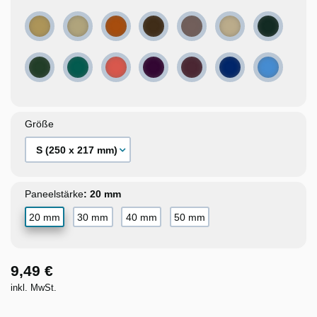
Sand
Oyster
Rusty
Chocolate
Mocha
Linen
Pine green
Bottle green
Emerald
Terra cotta
Plum
Merlot
Cobalt
French blu
Größe
Paneelstärke
20 mm
30 mm
40 mm
50 mm
9,49 €
inkl. MwSt.