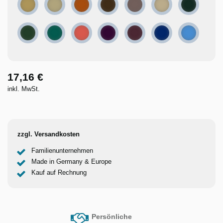
Sand
Oyster
Rusty
Chocolate
Mocha
Linen
Pine green
Bottle green
Emerald
Terra cotta
Plum
Merlot
Cobalt
French blu
17,16 €
inkl. MwSt.
zzgl. Versandkosten
Familienunternehmen
Made in Germany & Europe
Kauf auf Rechnung
Persönliche