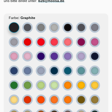
uns bitte direkt unter:
b2b@hoosa.de
.
Farbe
Graphite
Concrete
Cast Iron
Grey smoke
Black
Lead
Pewter
Oxidised silver
Crimson
Watermelon
Raspberry sorbet
Strawberry ice cream
Ruby
Rose
Pink lemonade
Peony
Iris
Crocus
Perwinkle
Lilac
Denim
Blue macaw
Aquamarine
Winter sky
North Sea
Deep water
Hawaiian
Caribbean
Grassy
Pear
Peridot
Green apple
Golden
Canola
Lemon
Butter
Curry
Carrot
Apricot
Neon orange
Olive
Fawn