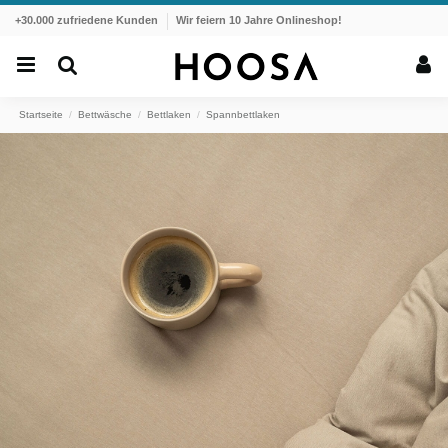
+30.000 zufriedene Kunden
Wir feiern 10 Jahre Onlineshop!
Startseite
Bettwäsche
Bettlaken
Spannbettlaken