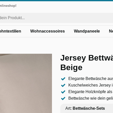
Onlineshop!
hntextilien
Wohnaccessoires
Wandpaneele
N
Jersey Bettw
Beige
Elegante Bettwäsche a
Kuschelweiches Jersey i
Elegante Holzknöpfe als
Bettwäsche wie dein geli
Art