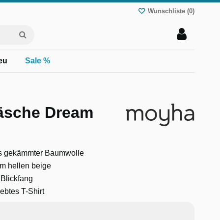
Wunschliste (
0
)
eu
Sale %
äsche Dream
us gekämmter Baumwolle
m hellen beige
 Blickfang
ebtes T-Shirt