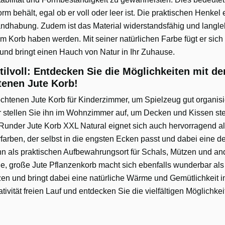
m behält, egal ob er voll oder leer ist. Die praktischen Henkel 
ndhabung. Zudem ist das Material widerstandsfähig und langle
m Korb haben werden. Mit seiner natürlichen Farbe fügt er sich 
und bringt einen Hauch von Natur in Ihr Zuhause.
stilvoll: Entdecken Sie die Möglichkeiten mit d
tenen Jute Korb!
chtenen Jute Korb für Kinderzimmer, um Spielzeug gut organisier
stellen Sie ihn im Wohnzimmer auf, um Decken und Kissen stets
nder Jute Korb XXL Natural eignet sich auch hervorragend al
arben, der selbst in die engsten Ecken passt und dabei eine de
hn als praktischen Aufbewahrungsort für Schals, Mützen und a
, große Jute Pflanzenkorb macht sich ebenfalls wunderbar als 
zen und bringt dabei eine natürliche Wärme und Gemütlichkeit 
ativität freien Lauf und entdecken Sie die vielfältigen Möglich