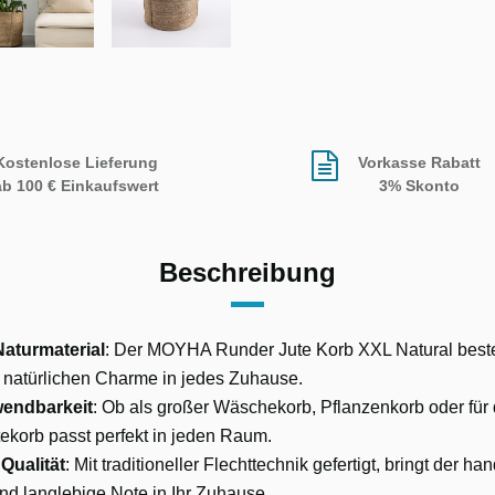
Kostenlose Lieferung
Vorkasse Rabatt
ab 100 € Einkaufswert
3% Skonto
Beschreibung
aturmaterial
: Der MOYHA Runder Jute Korb XXL Natural best
n natürlichen Charme in jedes Zuhause.
wendbarkeit
: Ob als großer Wäschekorb, Pflanzenkorb oder fü
ekorb passt perfekt in jeden Raum.
Qualität
: Mit traditioneller Flechttechnik gefertigt, bringt der ha
nd langlebige Note in Ihr Zuhause.