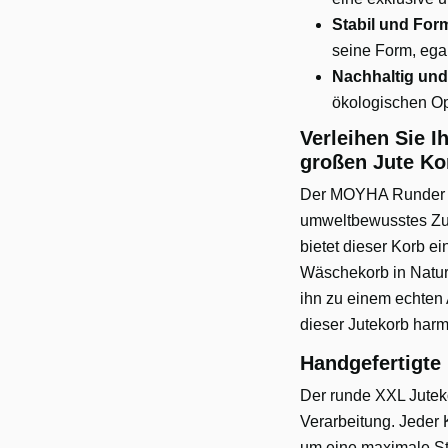
Stabil und For
seine Form, egal
Nachhaltig und
ökologischen Op
Verleihen Sie 
großen Jute Ko
Der MOYHA Runder Jut
umweltbewusstes Zuh
bietet dieser Korb e
Wäschekorb in Naturf
ihn zu einem echten A
dieser Jutekorb harmo
Handgefertigte 
Der runde XXL Juteko
Verarbeitung. Jeder 
um eine maximale Sta