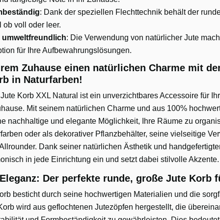
mbeständig
: Dank der speziellen Flechttechnik behält der run
 ob voll oder leer.
 umweltfreundlich
: Die Verwendung von natürlicher Jute mach
tion für Ihre Aufbewahrungslösungen.
Ihrem Zuhause einen natürlichen Charme mit d
rb in Naturfarben!
e Korb XXL Natural ist ein unverzichtbares Accessoire für Ihr 
ause. Mit seinem natürlichen Charme und aus 100% hochwertige
ine nachhaltige und elegante Möglichkeit, Ihre Räume zu organis
arben oder als dekorativer Pflanzbehälter, seine vielseitige V
llrounder. Dank seiner natürlichen Ästhetik und handgefertigten
nisch in jede Einrichtung ein und setzt dabei stilvolle Akzente.
Eleganz: Der perfekte runde, große Jute Korb f
rb besticht durch seine hochwertigen Materialien und die sorgf
Korb wird aus geflochtenen Jutezöpfen hergestellt, die überein
bilität und Formbeständigkeit zu gewährleisten. Dies bedeutet