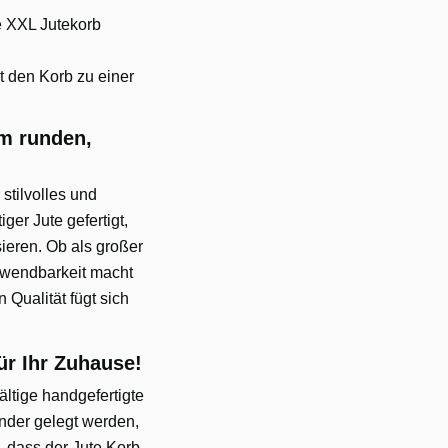
de XXL Jutekorb
t den Korb zu einer
em runden,
stilvolles und
r Jute gefertigt,
ieren. Ob als großer
erwendbarkeit macht
 Qualität fügt sich
ür Ihr Zuhause!
ältige handgefertigte
ander gelegt werden,
, dass der Jute Korb