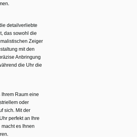
umen.
e detailverliebte
t, das sowohl die
imalistischen Zeiger
staltung mit den
 präzise Anbringung
ährend die Uhr die
as Ihrem Raum eine
triellem oder
f sich. Mit der
hr perfekt an Ihre
 macht es Ihnen
ren.