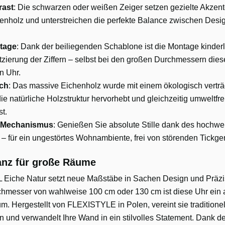
rast
: Die schwarzen oder weißen Zeiger setzen gezielte Akzen
henholz und unterstreichen die perfekte Balance zwischen Desi
tage
: Dank der beiliegenden Schablone ist die Montage kinderle
tzierung der Ziffern – selbst bei den großen Durchmessern dies
n Uhr.
ich
: Das massive Eichenholz wurde mit einem ökologisch verträ
ie natürliche Holzstruktur hervorhebt und gleichzeitig umweltfr
st.
 Mechanismus
: Genießen Sie absolute Stille dank des hochwe
 – für ein ungestörtes Wohnambiente, frei von störenden Tickg
anz für große Räume
Eiche Natur setzt neue Maßstäbe in Sachen Design und Präzis
chmesser von wahlweise 100 cm oder 130 cm ist diese Uhr ein a
m. Hergestellt von FLEXISTYLE in Polen, vereint sie tradition
 und verwandelt Ihre Wand in ein stilvolles Statement. Dank 