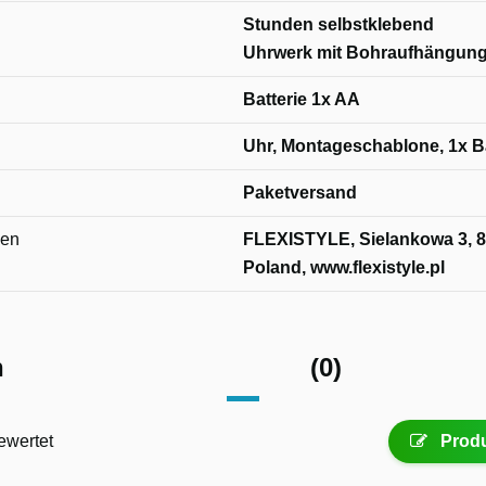
Stunden selbstklebend
Uhrwerk mit Bohraufhängun
Batterie 1x AA
Uhr, Montageschablone, 1x Ba
Paketversand
nen
FLEXISTYLE, Sielankowa 3, 8
Poland, www.flexistyle.pl
n
(0)
ewertet
Produ