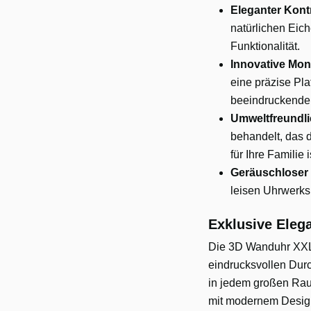
Eleganter Kont
natürlichen Eic
Funktionalität.
Innovative Mon
eine präzise Pla
beeindruckende
Umweltfreundl
behandelt, das d
für Ihre Familie i
Geräuschloser
leisen Uhrwerks
Exklusive Eleg
Die 3D Wanduhr XXL 
eindrucksvollen Dur
in jedem großen Rau
mit modernem Design