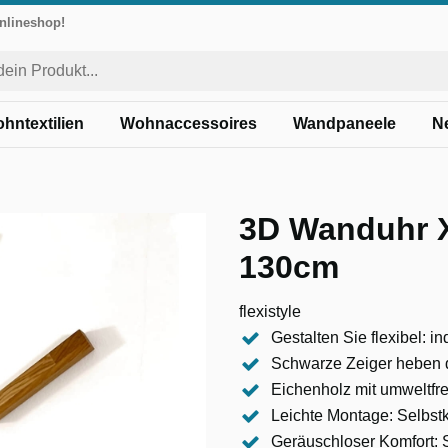
Onlineshop!
hntextilien
Wohnaccessoires
Wandpaneele
N
3D Wanduhr X
130cm
flexistyle
Gestalten Sie flexibel: 
Schwarze Zeiger heben d
Eichenholz mit umweltfr
Leichte Montage: Selbstk
Geräuschloser Komfort: S