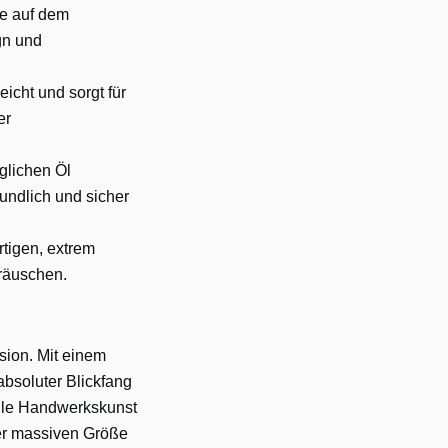
te auf dem
gn und
icht und sorgt für
er
glichen Öl
eundlich und sicher
rtigen, extrem
eräuschen.
ion. Mit einem
bsoluter Blickfang
elle Handwerkskunst
der massiven Größe