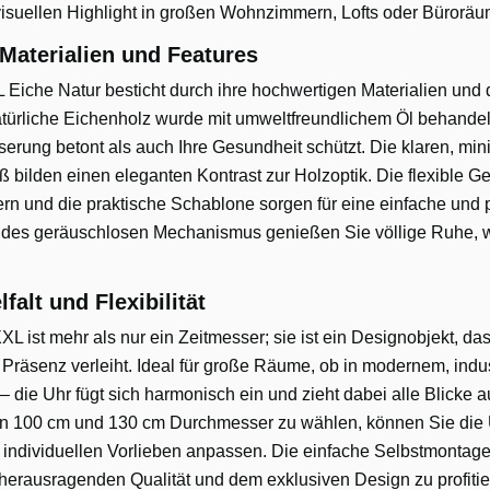
visuellen Highlight in großen Wohnzimmern, Lofts oder Bürorä
Materialien und Features
iche Natur besticht durch ihre hochwertigen Materialien und di
türliche Eichenholz wurde mit umweltfreundlichem Öl behandel
serung betont als auch Ihre Gesundheit schützt. Die klaren, min
 bilden einen eleganten Kontrast zur Holzoptik. Die flexible Ge
ern und die praktische Schablone sorgen für eine einfache und
 des geräuschlosen Mechanismus genießen Sie völlige Ruhe, w
falt und Flexibilität
 ist mehr als nur ein Zeitmesser; sie ist ein Designobjekt, d
Präsenz verleiht. Ideal für große Räume, ob in modernem, indus
 die Uhr fügt sich harmonisch ein und zieht dabei alle Blicke au
en 100 cm und 130 cm Durchmesser zu wählen, können Sie die U
individuellen Vorlieben anpassen. Die einfache Selbstmontage
er herausragenden Qualität und dem exklusiven Design zu profitie