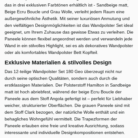
das in drei exklusiven Farbtönen erhältlich ist - Sandbeige matt,
Beige Ecru Boucle und Grau Wolle, verleiht jedem Raum eine
außergewöhnliche Ästhetik. Mit seiner luxuriösen Anmutung und
den vielfältigen Designmöglichkeiten ist das Wandpolster Set ideal
geeignet, um Ihrem Zuhause das gewisse Etwas zu verleihen. Die
Paneele können flexibel angeordnet werden und verwandeln jede
Wand in ein stilvolles Highlight, sei es als dekoratives Wandpolster
oder als komfortables Wandpolster Bett Kopfteil.
Exklusive Materialien & stilvolles Design
Das 12-teilige Wandpolster Set 180 Geo überzeugt nicht nur
durch seine optischen Qualitäten, sondern auch durch die
erstklassigen Materialien. Der Polsterstoff Hamilton in Sandbeige
matt ist hoch abriebfest, während der beige Ecru Boucle der
Paneele aus dem Stoff Angola gefertigt ist – perfekt für Liebhaber
weicher, strukturierter Oberflächen. Die grauen Paneele sind mit
dem Stoff Clark bezogen, der natürliche Wolle enthält und ein
behagliches Wohngefühl vermittelt. Die Trapezformen der
Paneele erlauben eine freie und kreative Ausrichtung, sodass
interessante und individuelle Designkompositionen entstehen.