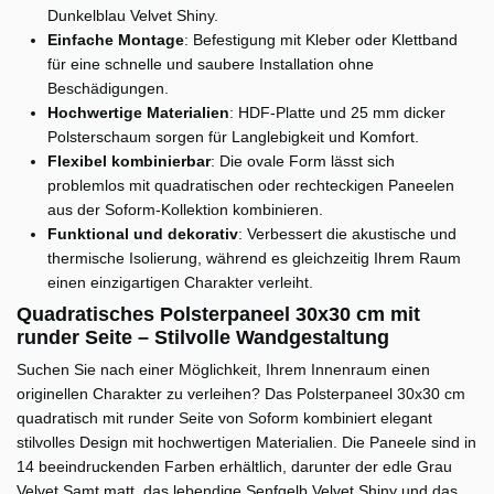
Dunkelblau Velvet Shiny.
Einfache Montage
: Befestigung mit Kleber oder Klettband
für eine schnelle und saubere Installation ohne
Beschädigungen.
Hochwertige Materialien
: HDF-Platte und 25 mm dicker
Polsterschaum sorgen für Langlebigkeit und Komfort.
Flexibel kombinierbar
: Die ovale Form lässt sich
problemlos mit quadratischen oder rechteckigen Paneelen
aus der Soform-Kollektion kombinieren.
Funktional und dekorativ
: Verbessert die akustische und
thermische Isolierung, während es gleichzeitig Ihrem Raum
einen einzigartigen Charakter verleiht.
Quadratisches Polsterpaneel 30x30 cm mit
runder Seite – Stilvolle Wandgestaltung
Suchen Sie nach einer Möglichkeit, Ihrem Innenraum einen
originellen Charakter zu verleihen? Das Polsterpaneel 30x30 cm
quadratisch mit runder Seite von Soform kombiniert elegant
stilvolles Design mit hochwertigen Materialien. Die Paneele sind in
14 beeindruckenden Farben erhältlich, darunter der edle Grau
Velvet Samt matt, das lebendige Senfgelb Velvet Shiny und das