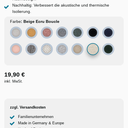
Nachhaltig: Verbessert die akustische und thermische
Isolierung.
Farbe
Grau Velvet Samt matt
Senfgelb Velvet Shiny
Rosa Melange
Graphitgrau Tweed
Dunkelgrün Melange
Schwarz Velvet Sam
Dunkelblau
Beige Ecru Boucle
Hellrosa Velvet Samt matt
Grau Melange
Beige Tweed
Grau Wolle
Sandbeige matt
Dunkelgrün
19,90 €
inkl. MwSt.
zzgl. Versandkosten
Familienunternehmen
Made in Germany & Europe