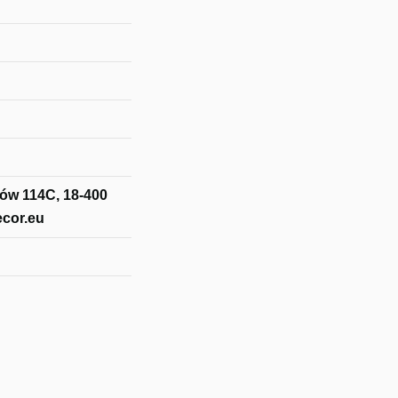
onów 114C, 18-400
ecor.eu