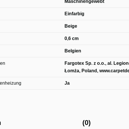
Maschinengewebt
Einfarbig
Beige
0,6 cm
Belgien
nen
Fargotex Sp. z o.o., al. Legi
Łomża, Poland, www.carpetd
denheizung
Ja
n
(0)