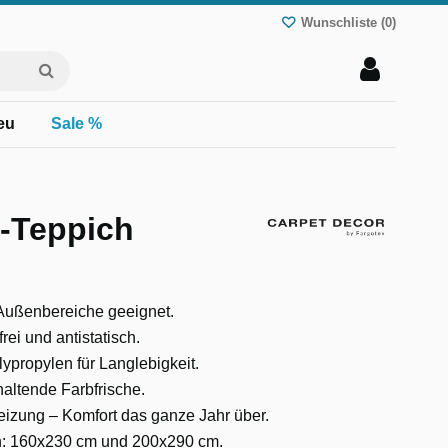
Wunschliste (
0
)
eu
Sale %
r-Teppich
d Außenbereiche geeignet.
frei und antistatisch.
ypropylen für Langlebigkeit.
altende Farbfrische.
izung – Komfort das ganze Jahr über.
en: 160x230 cm und 200x290 cm.