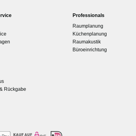
rvice
Professionals
Raumplanung
ice
Küchenplanung
ragen
Raumakustik
Büroeinrichtung
us
& Rückgabe
-
-
-