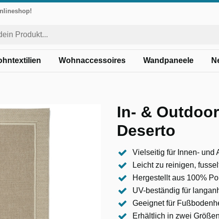
Onlineshop!
hntextilien
Wohnaccessoires
Wandpaneele
N
In- & Outdoo
Deserto
Vielseitig für Innen- un
Leicht zu reinigen, fussel
Hergestellt aus 100% Pol
UV-beständig für langanh
Geeignet für Fußbodenhe
Erhältlich in zwei Größ