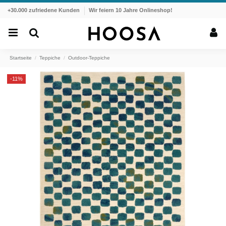
+30.000 zufriedene Kunden
Wir feiern 10 Jahre Onlineshop!
Startseite
Teppiche
Outdoor-Teppiche
-11%