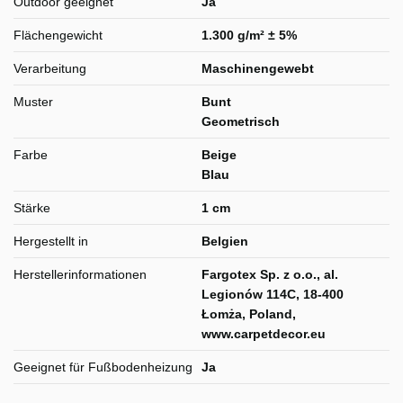
Outdoor geeignet
Ja
Flächengewicht
1.300 g/m² ± 5%
Verarbeitung
Maschinengewebt
Muster
Bunt
Geometrisch
Farbe
Beige
Blau
Stärke
1 cm
Hergestellt in
Belgien
Herstellerinformationen
Fargotex Sp. z o.o., al.
Legionów 114C, 18-400
Łomża, Poland,
www.carpetdecor.eu
Geeignet für Fußbodenheizung
Ja