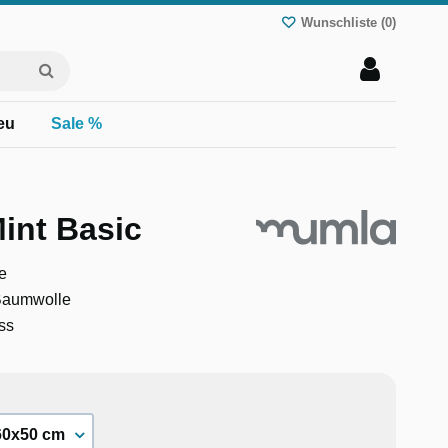
Wunschliste (
0
)
eu
Sale %
int Basic
e
 Baumwolle
ss