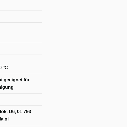
0 °C
t geeignet für
nigung
lok. U6, 01-793
a.pl