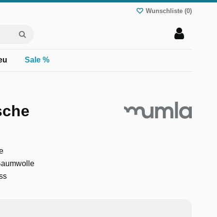
Wunschliste (
0
)
eu
Sale %
sche
e
 Baumwolle
ss