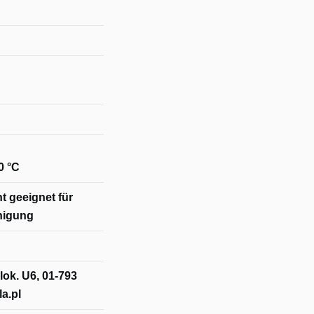
0 °C
t geeignet für
nigung
lok. U6, 01-793
a.pl