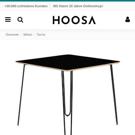
+30.000 zufriedene Kunden
Wir feiern 10 Jahre Onlineshop!
Startseite
Möbel
Tische