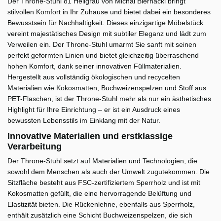
Der Throne-Stuhl 81 Hellgrau von Michał Biernacki bringt
stilvollen Komfort in Ihr Zuhause und bietet dabei ein besonderes
Bewusstsein für Nachhaltigkeit. Dieses einzigartige Möbelstück
vereint majestätisches Design mit subtiler Eleganz und lädt zum
Verweilen ein. Der Throne-Stuhl umarmt Sie sanft mit seinen
perfekt geformten Linien und bietet gleichzeitig überraschend
hohen Komfort, dank seiner innovativen Füllmaterialien.
Hergestellt aus vollständig ökologischen und recycelten
Materialien wie Kokosmatten, Buchweizenspelzen und Stoff aus
PET-Flaschen, ist der Throne-Stuhl mehr als nur ein ästhetisches
Highlight für Ihre Einrichtung – er ist ein Ausdruck eines
bewussten Lebensstils im Einklang mit der Natur.
Innovative Materialien und erstklassige
Verarbeitung
Der Throne-Stuhl setzt auf Materialien und Technologien, die
sowohl dem Menschen als auch der Umwelt zugutekommen. Die
Sitzfläche besteht aus FSC-zertifiziertem Sperrholz und ist mit
Kokosmatten gefüllt, die eine hervorragende Belüftung und
Elastizität bieten. Die Rückenlehne, ebenfalls aus Sperrholz,
enthält zusätzlich eine Schicht Buchweizenspelzen, die sich