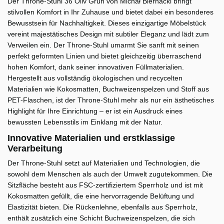
Der Throne-Stuhl 36 Oliv Grün von Michał Biernacki bringt
stilvollen Komfort in Ihr Zuhause und bietet dabei ein besonderes
Bewusstsein für Nachhaltigkeit. Dieses einzigartige Möbelstück
vereint majestätisches Design mit subtiler Eleganz und lädt zum
Verweilen ein. Der Throne-Stuhl umarmt Sie sanft mit seinen
perfekt geformten Linien und bietet gleichzeitig überraschend
hohen Komfort, dank seiner innovativen Füllmaterialien.
Hergestellt aus vollständig ökologischen und recycelten
Materialien wie Kokosmatten, Buchweizenspelzen und Stoff aus
PET-Flaschen, ist der Throne-Stuhl mehr als nur ein ästhetisches
Highlight für Ihre Einrichtung – er ist ein Ausdruck eines
bewussten Lebensstils im Einklang mit der Natur.
Innovative Materialien und erstklassige
Verarbeitung
Der Throne-Stuhl setzt auf Materialien und Technologien, die
sowohl dem Menschen als auch der Umwelt zugutekommen. Die
Sitzfläche besteht aus FSC-zertifiziertem Sperrholz und ist mit
Kokosmatten gefüllt, die eine hervorragende Belüftung und
Elastizität bieten. Die Rückenlehne, ebenfalls aus Sperrholz,
enthält zusätzlich eine Schicht Buchweizenspelzen, die sich