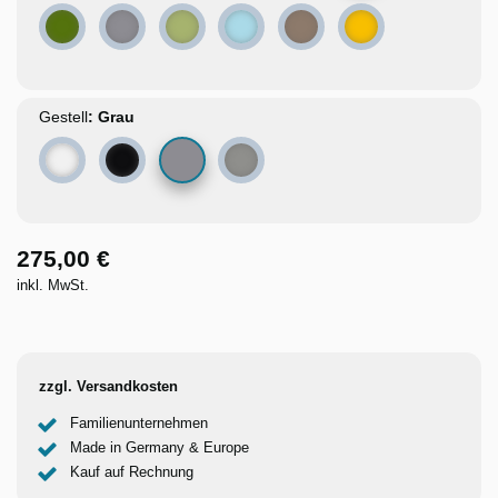
Grün
Grau
Hellgrün
Hellblau
Café braun
Gelb
Gestell
Grau
Weiß
Schwarz
Metallic Graualuminium (RAL 9007)
275,00 €
inkl. MwSt.
zzgl. Versandkosten
Familienunternehmen
Made in Germany & Europe
Kauf auf Rechnung