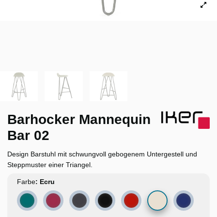
Barhocker Mannequin
Bar 02
Design Barstuhl mit schwungvoll gebogenem Untergestell und
Steppmuster einer Triangel.
Farbe
Ecru
Türkis
Amaranth
Dunkelgrau
Schwarz
Rot
Dunkelbla